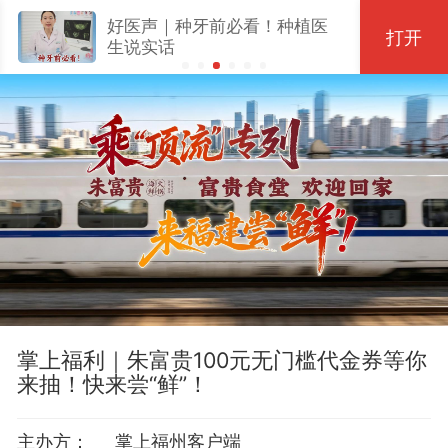
好医声｜种牙前必看！种植医
打开
生说实话
掌上福利｜朱富贵100元无门槛代金券等你
来抽！快来尝“鲜”！
主办方：
掌上福州客户端